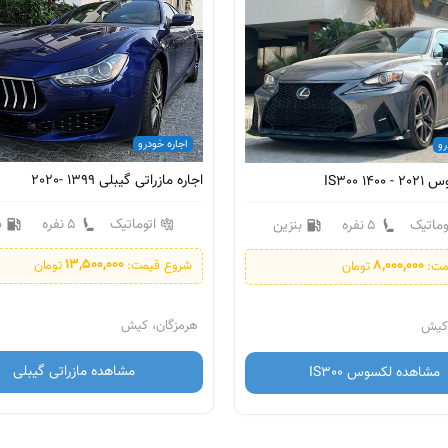
اجاره خودرو
رو
اجاره مازراتی گیبلی 1399 -2020
IS300 14
اتوماتیک
5 نفره
ب
وماتیک
5 نفره
بنزین
13,500,000
8,000,000
شروع قیمت:
تومان
مت:
تومان
هرمزگان، کیش
 کیش
مشاهده مازراتی گیبلی
مشاهده لکسوس IS300