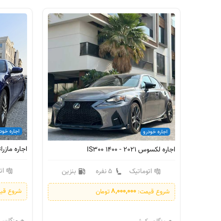
اجاره خود
اجاره خودرو
اجاره مازراتی گی
اجاره لکسوس IS300 1400 - 2021
ات
زین
اتوماتیک
5 نفره
بنزین
8,000,000
شروع قی
شروع قیمت:
تومان
هرمزگان،