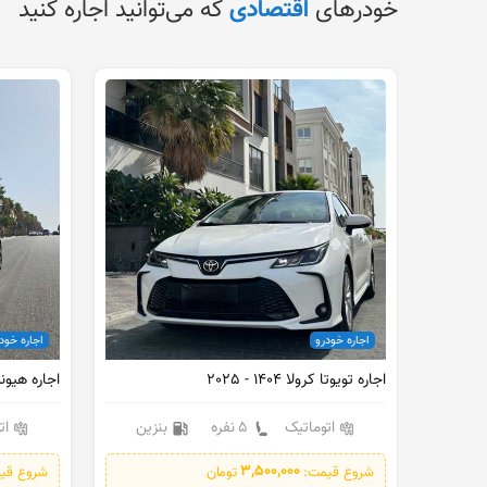
خودرهای
اقتصادی
که می‌توانید اجاره کنید
اجاره خودرو
اجاره خودرو
اجاره تویوتا کرولا 1404 - 2025
اجاره هیوندای النترا 03
اتوماتیک
5 نفره
بنزین
اتومات
3,500,000
شروع قیمت:
تومان
شروع قیمت: