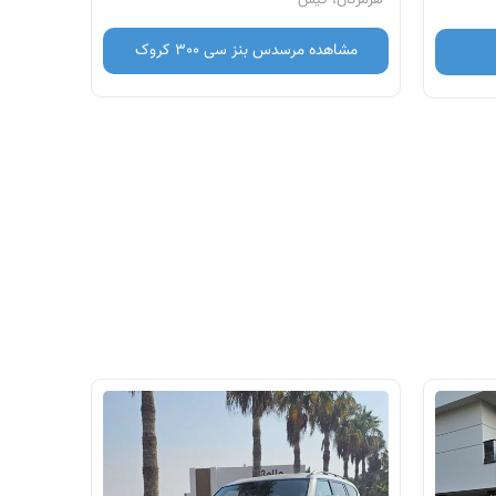
مشاهده مرسدس بنز سی 300 کروک