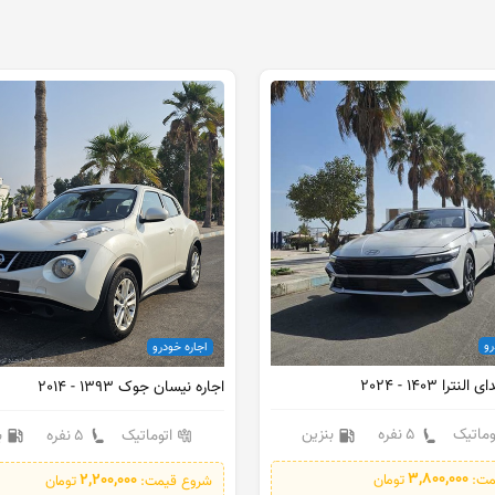
اجاره خودرو
14 - 2024
اجاره نیسان جوک 1393 - 2014
یک
5 نفره
بنزین
اتوماتیک
5 نفره
بنزین
3,800,000
2,200,000
تومان
شروع قیمت:
تومان