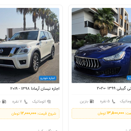
رو
اجاره خودرو
بلی 1399 -2020
اجاره نیسان آرمادا 1398 - 2019
وماتیک
5 نفره
بنزین
اتوماتیک
7 نفره
ب
13,500,000
12,000,000
مت:
تومان
شروع قیمت:
تومان
 کیش