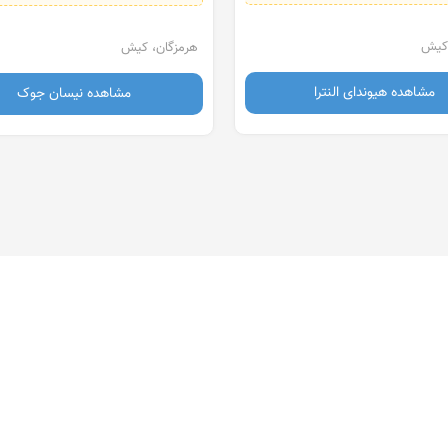
هرمزگان، کیش
اهده هیوندای النترا
مشاهده نیسان جوک