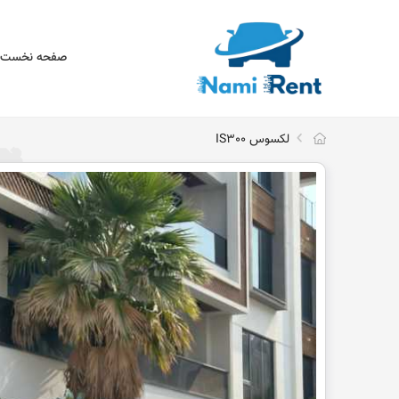
صفحه نخست
لکسوس IS300