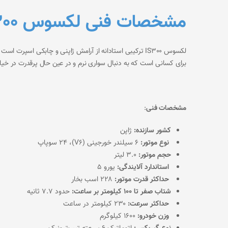
مشخصات فنی لکسوس IS300
لکسوس IS300 ترکیبی استادانه از آرامش ژاپنی و چابکی اسپ
برای کسانی است که به دنبال سواری نرم و در عین حال پرقدرت در خیا
مشخصات فنی
:
کشور سازنده:
ژاپن
نوع موتور:
۶ سیلندر خورجینی (V6)، ۲۴ سوپاپ
حجم موتور:
۳.۰ لیتر
استاندارد آلایندگی:
یورو ۵
حداکثر قدرت موتور:
۲۲۸ اسب بخار
شتاب صفر تا ۱۰۰ کیلومتر بر ساعت:
حدود ۷.۷ ثانیه
حداکثر سرعت:
۲۳۰ کیلومتر در ساعت
وزن خودرو:
۱۶۰۰ کیلوگرم