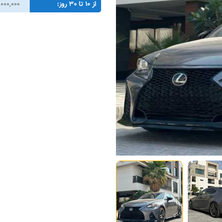
از 10 تا 30 روز:
8,000,000 تو