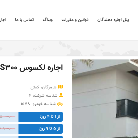
پنل اجاره دهندگان
قوانین و مقررات
وبلاگ
تماس با ما
اجار
اجاره لکسوس IS300 در کیش
هرمزگان، کیش
شناسه شرکت: 4
شناسه خودرو: 1578
از 1 تا 4 روز:
15,000,000 توما
از 5 تا 9 روز:
8,800,000 توما