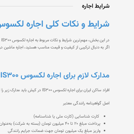
شرایط اجاره
شرایط و نکات کلی اجاره لکسوس IS300 در ک
د
اگر به دنبال ترکیبی از کیفیت و قیمت مناسب هستید،
اجاره ماشین د
مدارک لازم برای اجاره لکسوس IS300 در کیش (مسافران ایرانی)
افراد ساکن ایران برای اجاره لکسوس IS300 در کیش باید مدارک زیر را ارائه دهند:
اصل گواهینامه رانندگی معتبر
کارت شناسایی (کارت ملی یا شناسنامه)
پرداخت مبلغ ۲۰ تا ۴۰ میلیون تومان (بسته به شرکت) به‌عنوان ودیعه ضمانت (Deposit)
واریز مبلغ یک میلیون تومان جهت ضمانت جرایم رانندگی