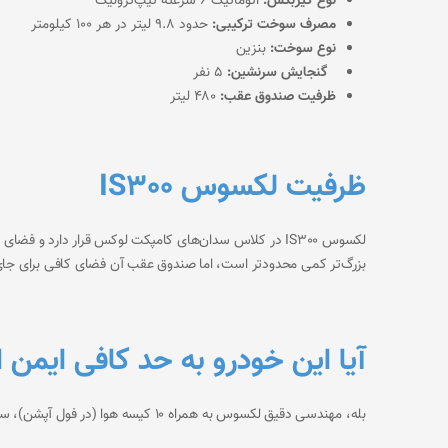
نوع گیربکس:
اتوماتیک ۶ سرعته تیپ‌ترونیک
مصرف سوخت ترکیبی:
حدود ۹.۸ لیتر در هر ۱۰۰ کیلومتر
نوع سوخت:
بنزین
گنجایش سرنشین:
۵ نفر
ظرفیت صندوق عقب:
۴۸۰ لیتر
ظرفیت لکسوس IS300
بزرگ‌تر کمی محدودتر است، اما صندوق عقب آن فضای کافی برای جای 
آیا این خودرو به حد کافی ایمن
بله، مهندسی دقیق لکسوس به همراه ۱۰ کیسه هوا (در فول آپشن)، سیستم‌های ترمز ضد قفل و کنترل پایداری پیشرفته (VSC)، ایمنی این خودرو را در بالاترین سطح جهانی و استاندارد ۵ ستاره تضمین می‌کند.