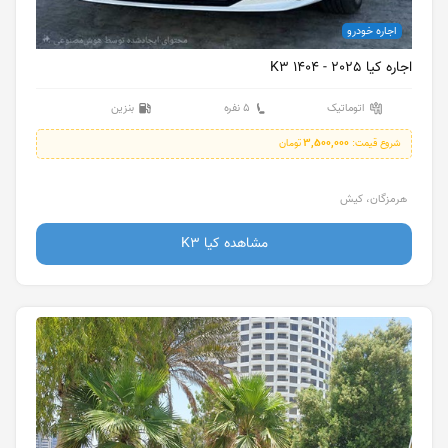
اجاره خودرو
اجاره کیا K3 1404 - 2025
اتوماتیک
5 نفره
بنزین
3,500,000
شروع قیمت:
تومان
هرمزگان، کیش
مشاهده کیا K3