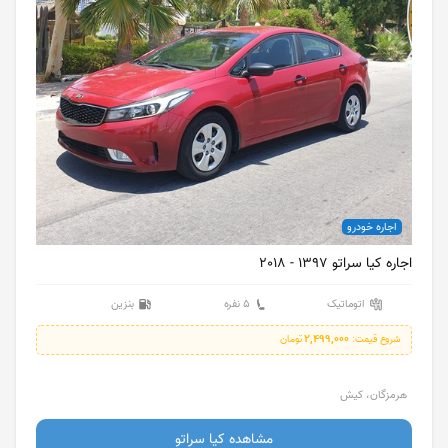
اجاره خودرو
اجاره کیا سراتو 1397 - 2018
اتوماتیک
5 نفره
بنزین
2,499,000
شروع قیمت:
تومان
هرمزگان، کیش
مشاهده کیا سراتو