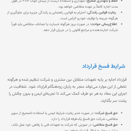
حفظ و نگهداری صحیح:
نگهداری و استفاده درست از نیسان جوک 2014 در طول
مدت اجاره کاملاً بر عهده متقاضی خواهد بود.
رعایت قوانین رانندگی:
احترام به قوانین راهنمایی و رانندگی جزیره برای جلوگیری از
هرگونه جریمه یا توقیف خودرو الزامی است.
اطلاع‌رسانی حوادث:
در صورت بروز هرگونه خسارت یا تصادف، متقاضی باید فوراً
شرکت اجاره‌دهنده و مراجع قانونی را در جریان قرار دهد.
شرایط فسخ قرارداد
قرارداد اجاره بر پایه تعهدات متقابل بین مشتری و شرکت تنظیم شده و هرگونه
تخطی از این موارد می‌تواند منجر به پایان زودهنگام قرارداد شود. شفافیت در
اجرای این مفاد به هر دو طرف کمک می‌کند تا تجربه‌ای ایمن و بدون چالش را
پشت سر بگذارند.
حق فسخ شرکت:
در صورت عدم رعایت شرایط ایمنی یا استفاده ناصحیح از سوی
متقاضی، شرکت حق فسخ یک‌طرفه قرارداد را دارد.
حق فسخ متقاضی:
در صورتی که شرکت به تعهدات فنی یا رفاهی خود عمل نکند،
مشتری مجاز به ابطال قرارداد خواهد بود.